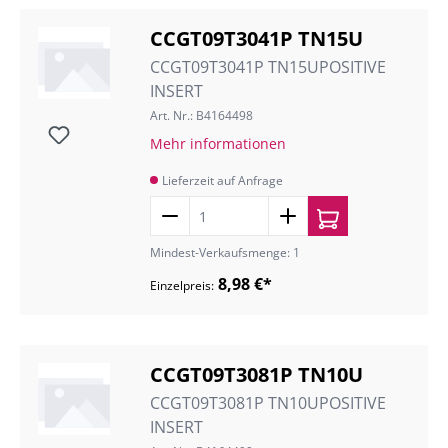
CCGT09T3041P TN15U
CCGT09T3041P TN15UPOSITIVE
INSERT
Art. Nr.: B4164498
Mehr informationen
Lieferzeit auf Anfrage
Mindest-Verkaufsmenge: 1
8,98 €*
Einzelpreis:
CCGT09T3081P TN10U
CCGT09T3081P TN10UPOSITIVE
INSERT