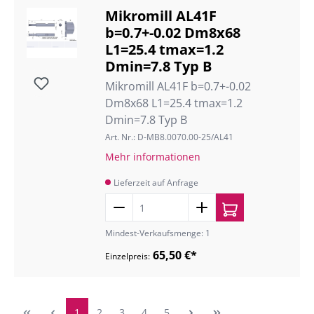
Mikromill AL41F
b=0.7+-0.02 Dm8x68
L1=25.4 tmax=1.2
Dmin=7.8 Typ B
Mikromill AL41F b=0.7+-0.02
Dm8x68 L1=25.4 tmax=1.2
Dmin=7.8 Typ B
Art. Nr.: D-MB8.0070.00-25/AL41
Mehr informationen
Lieferzeit auf Anfrage
Mindest-Verkaufsmenge: 1
65,50 €*
Einzelpreis:
1
2
3
4
5