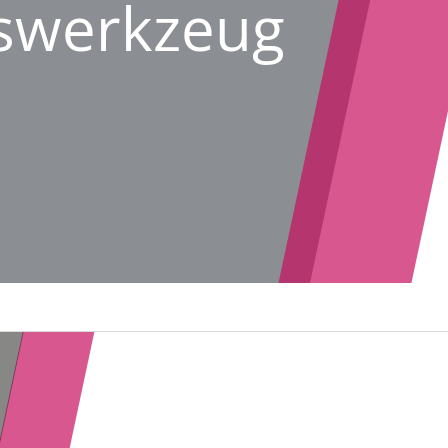
äswerkzeug