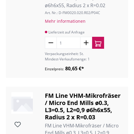
ø6h6x55, Radius 2 x R=0.02
Art. Nr.: D-FM0020.020.R02/P04C
Mehr informationen
Lieferzeit auf Anfrage
Verpackungseinheit: St.
Mindest-Verkaufsmenge: 1
80,65 €*
Einzelpreis:
FM Line VHM-Mikrofräser
/ Micro End Mills ø0.3,
L3=0.5, L2=0,9 ø6h6x55,
Radius 2 x R=0.03
FM Line VHM-Mikrofräser / Micro
End Mills ø0.3, L3=0.5, L2=0,9