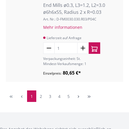
End Mills ø0.3, L3=1.2, L2=3.0
ø6h6x55, Radius 2 x R=0.03
Art. Nr.: D-FM0030.030.R03/P04C
Mehr informationen
Lieferzeit auf Anfrage
Verpackungseinheit: St.
Mindest-Verkaufsmenge: 1
80,65 €*
Einzelpreis:
1
2
3
4
5