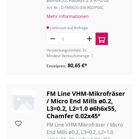
ø6h6x55, Radius 2 x R=0.02
Art. Nr.: D-FM0020.006.R02/P04C
Mehr informationen
Lieferzeit auf Anfrage
Verpackungseinheit: St.
Mindest-Verkaufsmenge: 1
80,65 €*
Einzelpreis:
FM Line VHM-Mikrofräser
/ Micro End Mills ø0.2,
L3=0.2, L2=1.0 ø6h6x55,
Chamfer 0.02x45°
FM Line VHM-Mikrofräser / Micro
End Mills ø0.2, L3=0.2, L2=1.0