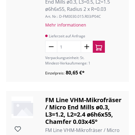
End Mills ø0.3, L3=0.5, L2=1.5
ø6h6x55, Radius 2 x R=0.03
Art. Nr.: D-FM0030.015.R03/P04C
Mehr informationen
Lieferzeit auf Anfrage
Verpackungseinheit: St.
Mindest-Verkaufsmenge: 1
80,65 €*
Einzelpreis:
FM Line VHM-Mikrofräser
/ Micro End Mills ø0.3,
L3=1.2, L2=2.4 ø6h6x55,
Chamfer 0.03x45°
FM Line VHM-Mikrofräser / Micro