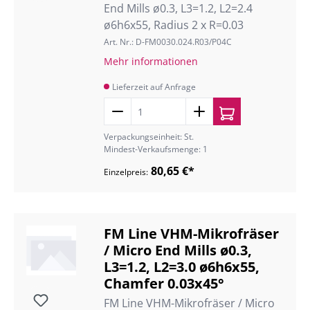
End Mills ø0.3, L3=1.2, L2=2.4
ø6h6x55, Radius 2 x R=0.03
Art. Nr.: D-FM0030.024.R03/P04C
Mehr informationen
Lieferzeit auf Anfrage
Verpackungseinheit: St.
Mindest-Verkaufsmenge: 1
80,65 €*
Einzelpreis:
FM Line VHM-Mikrofräser
/ Micro End Mills ø0.3,
L3=1.2, L2=3.0 ø6h6x55,
Chamfer 0.03x45°
FM Line VHM-Mikrofräser / Micro