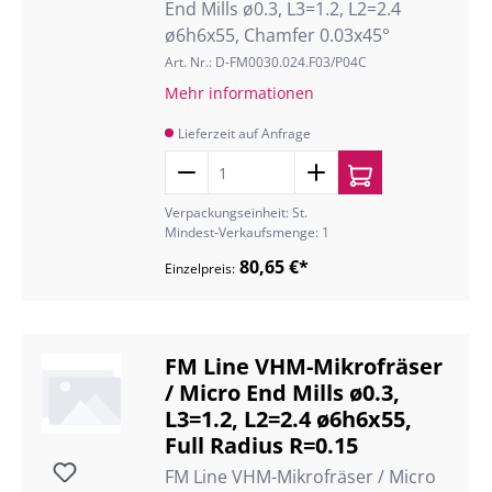
End Mills ø0.3, L3=1.2, L2=2.4
ø6h6x55, Chamfer 0.03x45°
Art. Nr.: D-FM0030.024.F03/P04C
Mehr informationen
Lieferzeit auf Anfrage
Verpackungseinheit: St.
Mindest-Verkaufsmenge: 1
80,65 €*
Einzelpreis:
FM Line VHM-Mikrofräser
/ Micro End Mills ø0.3,
L3=1.2, L2=2.4 ø6h6x55,
Full Radius R=0.15
FM Line VHM-Mikrofräser / Micro