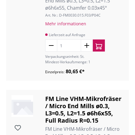
End Mills ø0.3, L3=0.5, L2=1.5
ø6h6x55, Chamfer 0.03x45°
Art. Nr.: D-FM0030.015.F03/P04C
Mehr informationen
Lieferzeit auf Anfrage
Verpackungseinheit: St.
Mindest-Verkaufsmenge: 1
80,65 €*
Einzelpreis:
FM Line VHM-Mikrofräser
/ Micro End Mills ø0.3,
L3=0.5, L2=1.5 ø6h6x55,
Full Radius R=0.15
FM Line VHM-Mikrofräser / Micro