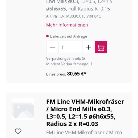
End Mills ø0.3, L3=0.5, L2=1.5
ø6h6x55, Full Radius R=0.15
Art. Nr.: D-FM0030.015.VR/P04C
Mehr informationen
Lieferzeit auf Anfrage
Verpackungseinheit: St.
Mindest-Verkaufsmenge: 1
80,65 €*
Einzelpreis:
FM Line VHM-Mikrofräser
/ Micro End Mills ø0.3,
L3=0.5, L2=1.5 ø6h6x55,
Radius 2 x R=0.03
FM Line VHM-Mikrofräser / Micro