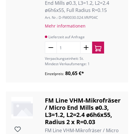
End Mills ø0.3, L3=1.2, L2=2.4
ø6h6x55, Full Radius R=0.15
Art. Nr.: D-FM0030.024.VR/P04C
Mehr informationen
Lieferzeit auf Anfrage
Verpackungseinheit: St.
Mindest-Verkaufsmenge: 1
80,65 €*
Einzelpreis:
FM Line VHM-Mikrofräser
/ Micro End Mills ø0.3,
L3=1.2, L2=2.4 ø6h6x55,
Radius 2 x R=0.03
FM Line VHM-Mikrofräser / Micro