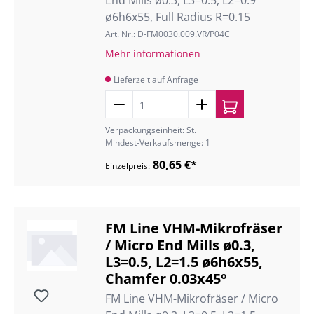
End Mills ø0.3, L3=0.5, L2=0.9
ø6h6x55, Full Radius R=0.15
Art. Nr.: D-FM0030.009.VR/P04C
Mehr informationen
Lieferzeit auf Anfrage
Verpackungseinheit: St.
Mindest-Verkaufsmenge: 1
80,65 €*
Einzelpreis:
FM Line VHM-Mikrofräser
/ Micro End Mills ø0.3,
L3=0.5, L2=1.5 ø6h6x55,
Chamfer 0.03x45°
FM Line VHM-Mikrofräser / Micro