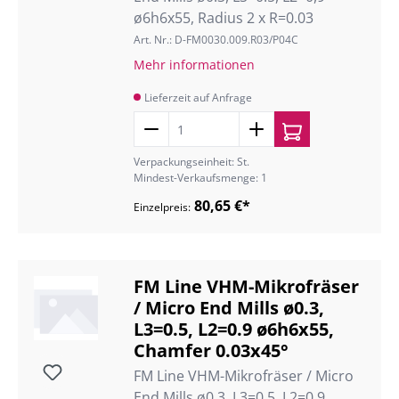
ø6h6x55, Radius 2 x R=0.03
Art. Nr.: D-FM0030.009.R03/P04C
Mehr informationen
Lieferzeit auf Anfrage
Verpackungseinheit: St.
Mindest-Verkaufsmenge: 1
80,65 €*
Einzelpreis:
FM Line VHM-Mikrofräser
/ Micro End Mills ø0.3,
L3=0.5, L2=0.9 ø6h6x55,
Chamfer 0.03x45°
FM Line VHM-Mikrofräser / Micro
End Mills ø0.3, L3=0.5, L2=0.9