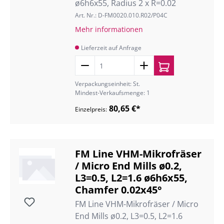
ø6h6x55, Radius 2 x R=0.02
Art. Nr.: D-FM0020.010.R02/P04C
Mehr informationen
Lieferzeit auf Anfrage
Verpackungseinheit: St.
Mindest-Verkaufsmenge: 1
80,65 €*
Einzelpreis:
FM Line VHM-Mikrofräser
/ Micro End Mills ø0.2,
L3=0.5, L2=1.6 ø6h6x55,
Chamfer 0.02x45°
FM Line VHM-Mikrofräser / Micro
End Mills ø0.2, L3=0.5, L2=1.6