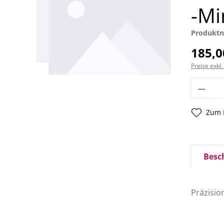
-Mi
Produkt
185,0
Preise exkl
Zum 
Besc
Präzisio