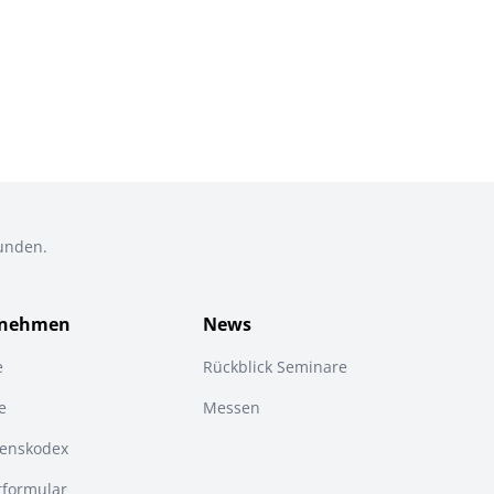
Kunden.
rnehmen
News
e
Rückblick Seminare
e
Messen
tenskodex
tformular