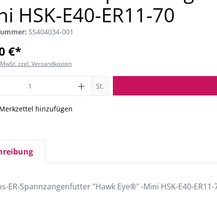
ni HSK-E40-ER11-70
nummer:
SS404034-001
0 €*
. MwSt. zzgl. Versandkosten
St.
Merkzettel hinzufügen
hreibung
ns-ER-Spannzangenfutter "Hawk Eye®" -Mini HSK-E40-ER11-