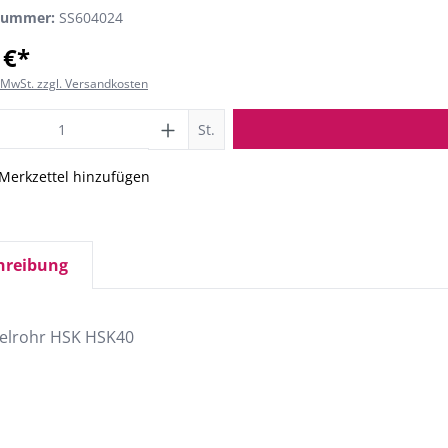
nummer:
SS604024
 €*
. MwSt. zzgl. Versandkosten
St.
Merkzettel hinzufügen
hreibung
telrohr HSK HSK40