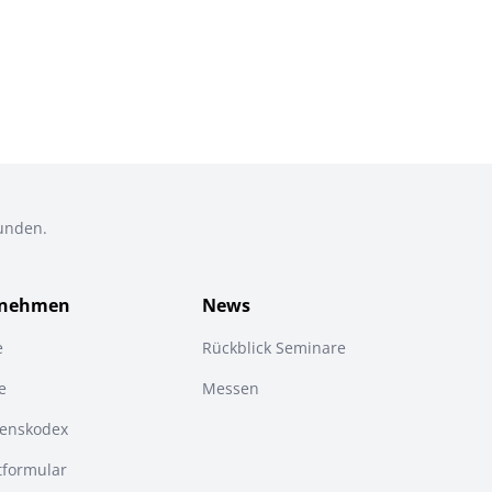
Kunden.
rnehmen
News
e
Rückblick Seminare
e
Messen
tenskodex
tformular