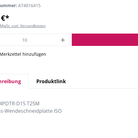
nummer:
A74016415
 €*
. MwSt. zzgl. Versandkosten
Merkzettel hinzufügen
hreibung
Produktlink
4PDTR-D15 T25M
äs-Wendeschneidplatte ISO