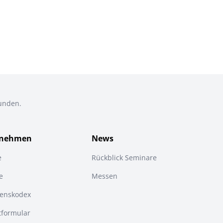
Kunden.
rnehmen
News
e
Rückblick Seminare
e
Messen
tenskodex
tformular