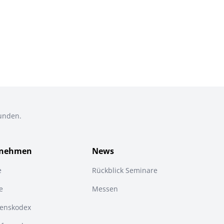
Kunden.
rnehmen
News
e
Rückblick Seminare
e
Messen
tenskodex